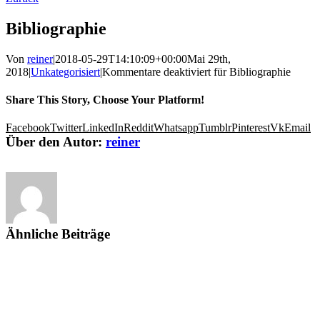
Bibliographie
Von
reiner
|
2018-05-29T14:10:09+00:00
Mai 29th,
2018
|
Unkategorisiert
|
Kommentare deaktiviert
für Bibliographie
Share This Story, Choose Your Platform!
Facebook
Twitter
LinkedIn
Reddit
Whatsapp
Tumblr
Pinterest
Vk
Email
Über den Autor:
reiner
Ähnliche Beiträge